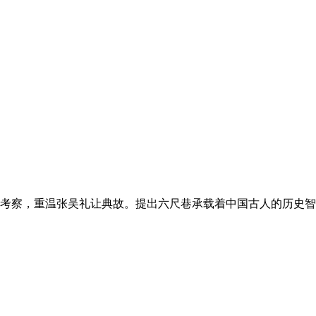
市六尺巷考察，重温张吴礼让典故。提出六尺巷承载着中国古人的历