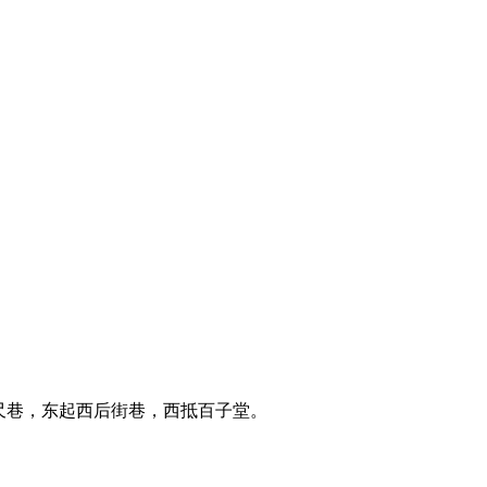
尺巷，东起西后街巷，西抵百子堂。