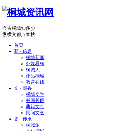
今古桐城知多少
纵横文都点春秋
首页
新 · 信息
桐城新闻
外媒看桐
桐城人
评品桐城
教育在线
文 · 墨香
桐城文学
书画长廊
典籍文存
民间文艺
史 · 传承
桐城派