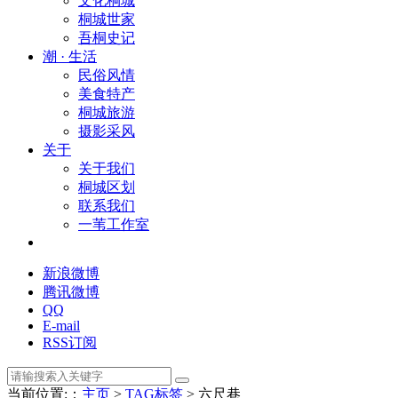
文化桐城
桐城世家
吾桐史记
潮 · 生活
民俗风情
美食特产
桐城旅游
摄影采风
关于
关于我们
桐城区划
联系我们
一苇工作室
新浪微博
腾讯微博
QQ
E-mail
RSS订阅
当前位置:：
主页
>
TAG标签
> 六尺巷