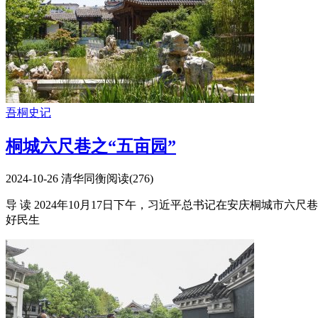
吾桐史记
桐城六尺巷之“五亩园”
2024-10-26
清华同衡
阅读(
276
)
导 读 2024年10月17日下午，习近平总书记在安庆桐城
好民生