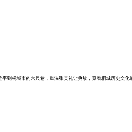
习近平到桐城市的六尺巷，重温张吴礼让典故，察看桐城历史文化