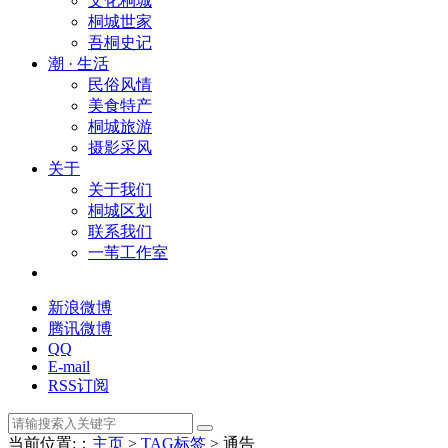
文化桐城
桐城世家
吾桐史记
潮 · 生活
民俗风情
美食特产
桐城旅游
摄影采风
关于
关于我们
桐城区划
联系我们
一苇工作室
新浪微博
腾讯微博
QQ
E-mail
RSS订阅
当前位置:：
主页
>
TAG标签
> 通告