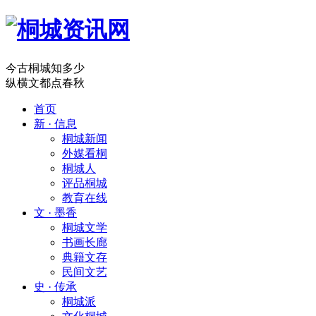
今古桐城知多少
纵横文都点春秋
首页
新 · 信息
桐城新闻
外媒看桐
桐城人
评品桐城
教育在线
文 · 墨香
桐城文学
书画长廊
典籍文存
民间文艺
史 · 传承
桐城派