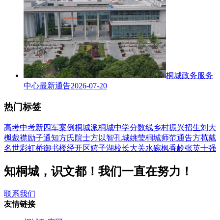
桐城政务服务
中心最新通告
2026-07-20
热门标签
高考
中考
新四军
案例
桐城派
桐城中学
分数线
乡村振兴
招生
刘大
櫆
裁襟励子
通知
方氏
院士
方以智
孔城
姚莹
桐城师范
通告
方苞
戴
名世
彩虹桥
御书楼
经开区
嬉子湖
校长
大关水碗
枫香岭
张英
十强
知桐城，识文都！我们一直在努力！
联系我们
友情链接