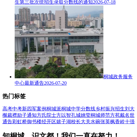
生第三批次统招生录取分数线的通知
2026-07-18
桐城政务服务
中心最新通告
2026-07-20
热门标签
高考
中考
新四军
案例
桐城派
桐城中学
分数线
乡村振兴
招生
刘大
櫆
裁襟励子
通知
方氏
院士
方以智
孔城
姚莹
桐城师范
方苞
戴名世
通告
彩虹桥
御书楼
经开区
嬉子湖
校长
大关水碗
张英
枫香岭
十强
知桐城，识文都！我们一直在努力！