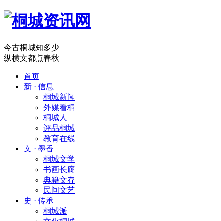
今古桐城知多少
纵横文都点春秋
首页
新 · 信息
桐城新闻
外媒看桐
桐城人
评品桐城
教育在线
文 · 墨香
桐城文学
书画长廊
典籍文存
民间文艺
史 · 传承
桐城派