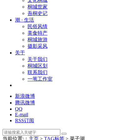
文化桐城
桐城世家
吾桐史记
潮 · 生活
民俗风情
美食特产
桐城旅游
摄影采风
关于
关于我们
桐城区划
联系我们
一苇工作室
新浪微博
腾讯微博
QQ
E-mail
RSS订阅
当前位置:：
主页
>
TAG标签
> 菜子湖