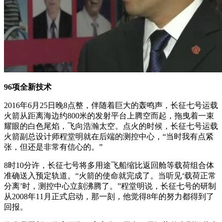
96项全新技术
2016年6月25日晚8点整，伴随着巨大的轰鸣声，长征七号运载
火箭从距离海边约800米的发射平台上腾空而起，拖曳着一束
耀眼的白色尾焰，飞向浩瀚太空。点火的时候，长征七号运载
火箭副总设计师程堂明就在后端的测控中心，“当时我有点紧
张，但还是非常有信心的。”
8时10分许，长征七号将多用途飞船缩比返回舱等载荷组合体
准确送入预定轨道。“火箭的使命就完成了。当听见‘载荷正常
分离’时，测控中心立刻沸腾了。”程堂明说，长征七号的研制
从2008年11月正式启动，那一刻，他觉得8年的努力都得到了
回报。