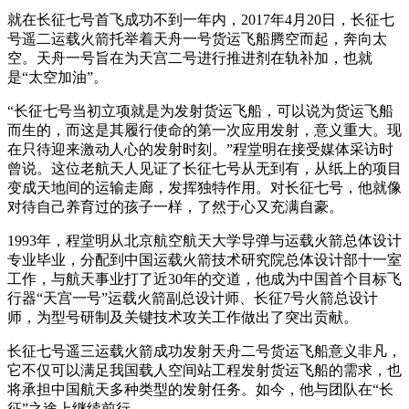
就在长征七号首飞成功不到一年内，2017年4月20日，长征七
号遥二运载火箭托举着天舟一号货运飞船腾空而起，奔向太
空。天舟一号旨在为天宫二号进行推进剂在轨补加，也就
是“太空加油”。
“长征七号当初立项就是为发射货运飞船，可以说为货运飞船
而生的，而这是其履行使命的第一次应用发射，意义重大。现
在只待迎来激动人心的发射时刻。”程堂明在接受媒体采访时
曾说。这位老航天人见证了长征七号从无到有，从纸上的项目
变成天地间的运输走廊，发挥独特作用。对长征七号，他就像
对待自己养育过的孩子一样，了然于心又充满自豪。
1993年，程堂明从北京航空航天大学导弹与运载火箭总体设计
专业毕业，分配到中国运载火箭技术研究院总体设计部十一室
工作，与航天事业打了近30年的交道，他成为中国首个目标飞
行器“天宫一号”运载火箭副总设计师、长征7号火箭总设计
师，为型号研制及关键技术攻关工作做出了突出贡献。
长征七号遥三运载火箭成功发射天舟二号货运飞船意义非凡，
它不仅可以满足我国载人空间站工程发射货运飞船的需求，也
将承担中国航天多种类型的发射任务。如今，他与团队在“长
征”之途上继续前行。