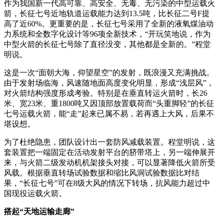
作为我国新一代高可靠、高安全、无毒、无污染的中型运载火
箭，长征七号近地轨道运载能力达到13.5吨，比长征二号F提
高了近60%。更重要的是，长征七号采用了全新的液氧煤油动
力系统和全数字化设计等96项全新技术，“开玩笑地说，作为
中型火箭的长征七号除了直径没变，其他都是全新的。”程堂
明说。
这是一次“面朝大海，仰望星空”的发射，既浪漫又充满挑战。
由于发射场临海，风速随地面高度变化明显，形成“浅层风”，
对火箭结构强度形成考验。特别是在垂直转运火箭时，长26
米、宽23米、重1800吨又因顶部放置载荷而“头重脚轻”的长征
七号运载火箭，能“走”起来已属不易，若再遇上大风，后果不
堪设想。
为了杜绝隐患，团队设计出一套防风减载装置。程堂明说，这
套装置把一端固定在活动发射平台的脐带塔上，另一端伸展开
来，与火箭二级发动机机架接头对接，可以显著降低火箭所受
风载。根据垂直转场试验数据和缩比风洞试验数据比对结
果，“长征七号”可在8级大风的情况下转场，抗风能力超过中
国现役运载火箭。
搭起“天地运输走廊”