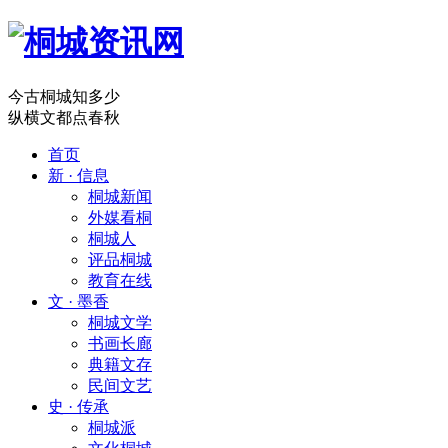
今古桐城知多少
纵横文都点春秋
首页
新 · 信息
桐城新闻
外媒看桐
桐城人
评品桐城
教育在线
文 · 墨香
桐城文学
书画长廊
典籍文存
民间文艺
史 · 传承
桐城派