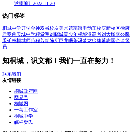
述摘编》
2022-11-20
热门标签
桐城中学
开学
金神
双减
校友
美术馆
宗谱
电动车
校庆
新校区
徐府
君
案例
天城中学
程堂明
刘晓城
青少年
桐城派
高考
刘大櫆
李公麟
采矿权
桐城师范
程芳朝
陈所巨
龙眠茶
冯梦龙
徐雄
墓志
国企
监督
员
知桐城，识文都！我们一直在努力！
联系我们
友情链接
桐城政府网
网易号
桐城网
一苇工作室
桐城中学
皖桐樊氏