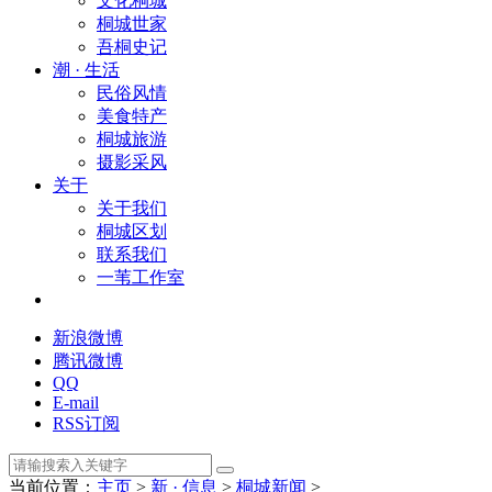
文化桐城
桐城世家
吾桐史记
潮 · 生活
民俗风情
美食特产
桐城旅游
摄影采风
关于
关于我们
桐城区划
联系我们
一苇工作室
新浪微博
腾讯微博
QQ
E-mail
RSS订阅
当前位置：
主页
>
新 · 信息
>
桐城新闻
>