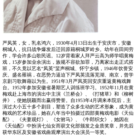
严凤英，女，乳名鸿六，1930年4月13日出生于安庆市，安徽
桐城人，抗日战争爆发后迁回原籍桐城罗岭乡。幼年在田间劳
作，学会许多山歌民谣。12岁背着家人拜严云高为师学唱黄梅
戏，15岁参加业余演出，族规不容欲加罪，乃离家出走正式搭
班，不久竟以艺名“凤英”蜚声桐城、怀宁乡镇，1946年饮誉安
庆。盛名罹祸，在恶势力逼迫下严凤英流落芜湖、南京，曾学
京剧习歌舞藉以为生。1951年3月严凤英回安庆重返黄梅戏舞
台。1952年参加安徽省暑期艺人训练班学习。1952年11月在黄
梅戏赴上海市的演出中主演《兰桥会》、《打猪草》和《柳树
井》，使她脱颖而出赢得赞誉。自1953年4月调来本院后，主
演过大小五十多个剧目，塑造了众多生动的艺术形象，成为黄
梅戏的艺术珍品，她在八年当中拍摄过四部黄梅戏电影《天仙
配》、《夫妻观灯》、《女驸马》、《牛郎织女》，她因在
《天仙配》中扮演七仙女而获文化部颁发之金质奖章，并先后
获华东区及安徽省戏曲观摩演出大会演员一等奖。