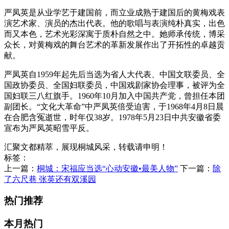
严凤英是从业学艺于建国前，而立业成熟于建国后的黄梅戏表
演艺术家、演员的杰出代表。他的歌唱与表演纯朴真实，出色
而又本色，艺术光彩深寓于质朴自然之中。她师承传统，博采
众长，对黄梅戏的舞台艺术的革新发展作出了开拓性的卓越贡
献。
严凤英自1959年起先后当选为省人大代表、中国文联委员、全
国政协委员、全国妇联委员，中国戏剧家协会理事，被评为全
国妇联三八红旗手。1960年10月加入中国共产党，曾担任本团
副团长。“文化大革命”中严凤英倍受迫害，于1968年4月8日晨
在合肥含冤逝世，时年仅38岁。1978年5月23日中共安徽省委
宣布为严凤英昭雪平反。
汇聚文都精萃，展现桐城风采，转载请申明！
标签：
上一篇：
桐城：宋福应当选“心动安徽•最美人物”
下一篇：
除
了六尺巷 张英还有双溪园
热门推荐
本月热门