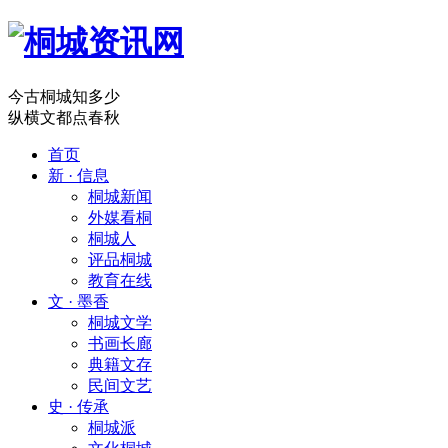
今古桐城知多少
纵横文都点春秋
首页
新 · 信息
桐城新闻
外媒看桐
桐城人
评品桐城
教育在线
文 · 墨香
桐城文学
书画长廊
典籍文存
民间文艺
史 · 传承
桐城派