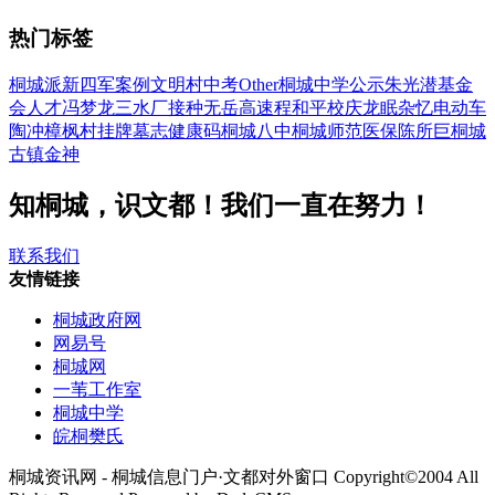
热门标签
桐城派
新四军
案例
文明村
中考
Other
桐城中学
公示
朱光潜
基金
会
人才
冯梦龙
三水厂
接种
无岳高速
程和平
校庆
龙眠杂忆
电动车
陶冲
樟枫村
挂牌
墓志
健康码
桐城八中
桐城师范
医保
陈所巨
桐城
古镇
金神
知桐城，识文都！我们一直在努力！
联系我们
友情链接
桐城政府网
网易号
桐城网
一苇工作室
桐城中学
皖桐樊氏
桐城资讯网 - 桐城信息门户·文都对外窗口 Copyright©2004 All