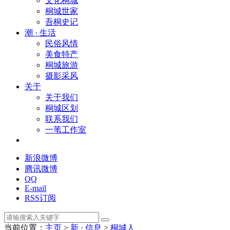
文化桐城
桐城世家
吾桐史记
潮 · 生活
民俗风情
美食特产
桐城旅游
摄影采风
关于
关于我们
桐城区划
联系我们
一苇工作室
新浪微博
腾讯微博
QQ
E-mail
RSS订阅
当前位置：
主页
>
新 · 信息
>
桐城人