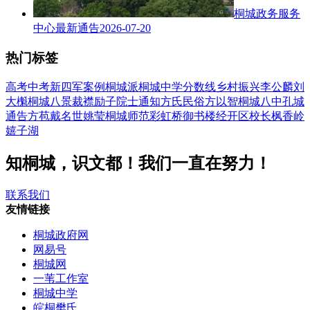
桐城政务服务
中心最新通告
2026-07-20
热门标签
高考
中考
新四军
案例
桐城派
桐城中学
分数线
乡村振兴
李公麟
刘
大櫆
桐城八景
裁襟励子
院士
通知
方氏
民俗
方以智
桐城八中
孔城
通告
方苞
戴名世
姚莹
桐城师范
彩虹桥
御书楼
经开区
校长
枫香岭
嬉子湖
知桐城，识文都！我们一直在努力！
联系我们
友情链接
桐城政府网
网易号
桐城网
一苇工作室
桐城中学
皖桐樊氏