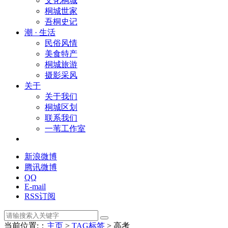
文化桐城
桐城世家
吾桐史记
潮 · 生活
民俗风情
美食特产
桐城旅游
摄影采风
关于
关于我们
桐城区划
联系我们
一苇工作室
新浪微博
腾讯微博
QQ
E-mail
RSS订阅
当前位置:：
主页
>
TAG标签
> 高考