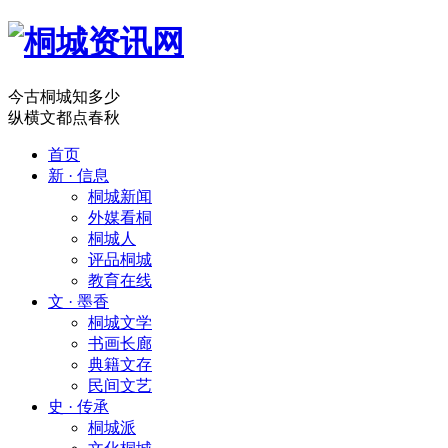
今古桐城知多少
纵横文都点春秋
首页
新 · 信息
桐城新闻
外媒看桐
桐城人
评品桐城
教育在线
文 · 墨香
桐城文学
书画长廊
典籍文存
民间文艺
史 · 传承
桐城派