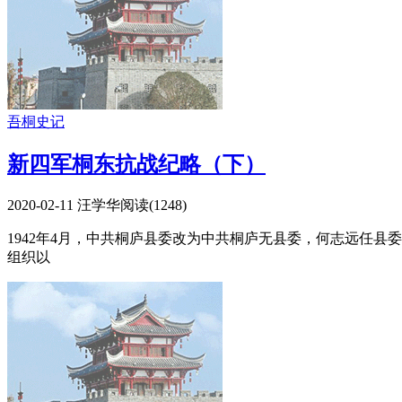
吾桐史记
新四军桐东抗战纪略（下）
2020-02-11
汪学华
阅读(
1248
)
1942年4月，中共桐庐县委改为中共桐庐无县委，何志远任
组织以