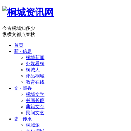
今古桐城知多少
纵横文都点春秋
首页
新 · 信息
桐城新闻
外媒看桐
桐城人
评品桐城
教育在线
文 · 墨香
桐城文学
书画长廊
典籍文存
民间文艺
史 · 传承
桐城派