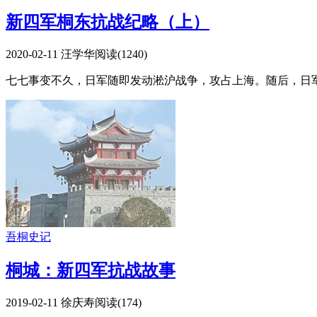
新四军桐东抗战纪略（上）
2020-02-11
汪学华
阅读(
1240
)
七七事变不久，日军随即发动淞沪战争，攻占上海。随后，日军
吾桐史记
桐城：新四军抗战故事
2019-02-11
徐庆寿
阅读(
174
)