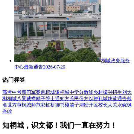
桐城政务服务
中心最新通告
2026-07-20
热门标签
高考
中考
新四军
案例
桐城派
桐城中学
分数线
乡村振兴
招生
刘大
櫆
桐城八景
裁襟励子
院士
通知
方氏
民俗
方以智
孔城
姚莹
通告
戴
名世
方苞
桐城师范
彩虹桥
御书楼
嬉子湖
经开区
校长
大关水碗
枫
香岭
知桐城，识文都！我们一直在努力！