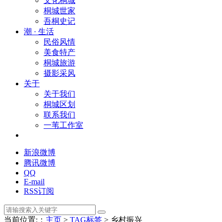
文化桐城
桐城世家
吾桐史记
潮 · 生活
民俗风情
美食特产
桐城旅游
摄影采风
关于
关于我们
桐城区划
联系我们
一苇工作室
新浪微博
腾讯微博
QQ
E-mail
RSS订阅
当前位置:：
主页
>
TAG标签
> 乡村振兴