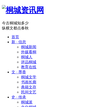
今古桐城知多少
纵横文都点春秋
首页
新 · 信息
桐城新闻
外媒看桐
桐城人
评品桐城
教育在线
文 · 墨香
桐城文学
书画长廊
典籍文存
民间文艺
史 · 传承
桐城派