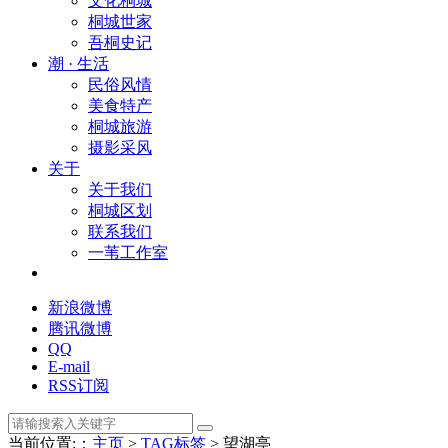
文化桐城
桐城世家
吾桐史记
潮 · 生活
民俗风情
美食特产
桐城旅游
摄影采风
关于
关于我们
桐城区划
联系我们
一苇工作室
新浪微博
腾讯微博
QQ
E-mail
RSS订阅
当前位置:：
主页
>
TAG标签
> 望湖亭