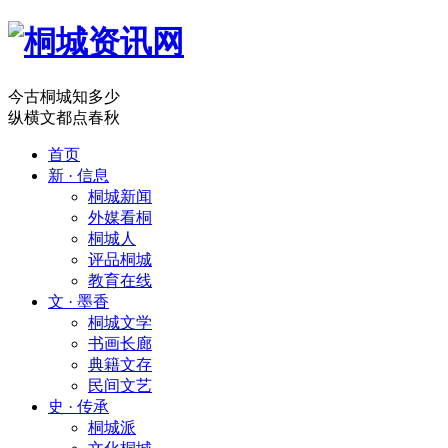
今古桐城知多少
纵横文都点春秋
首页
新 · 信息
桐城新闻
外媒看桐
桐城人
评品桐城
教育在线
文 · 墨香
桐城文学
书画长廊
典籍文存
民间文艺
史 · 传承
桐城派