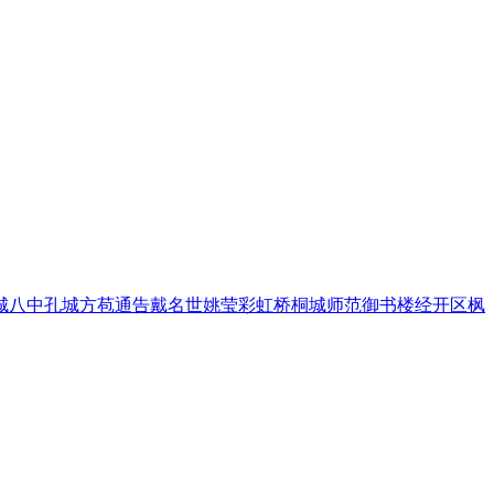
城八中
孔城
方苞
通告
戴名世
姚莹
彩虹桥
桐城师范
御书楼
经开区
枫