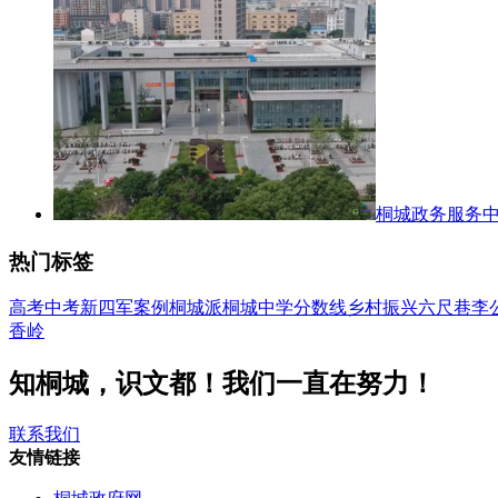
桐城政务服务
热门标签
高考
中考
新四军
案例
桐城派
桐城中学
分数线
乡村振兴
六尺巷
李
香岭
知桐城，识文都！我们一直在努力！
联系我们
友情链接