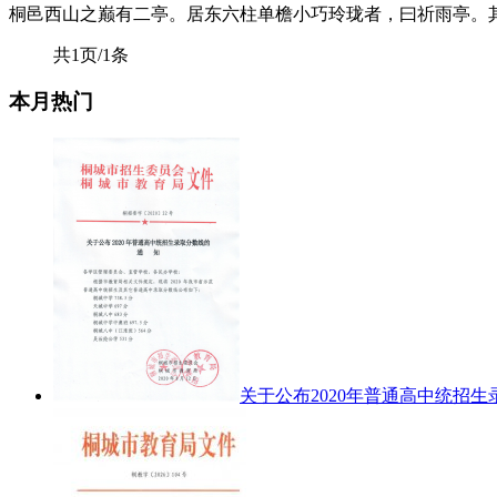
桐邑西山之巅有二亭。居东六柱单檐小巧玲珑者，曰祈雨亭。
共1页/1条
本月热门
关于公布2020年普通高中统招