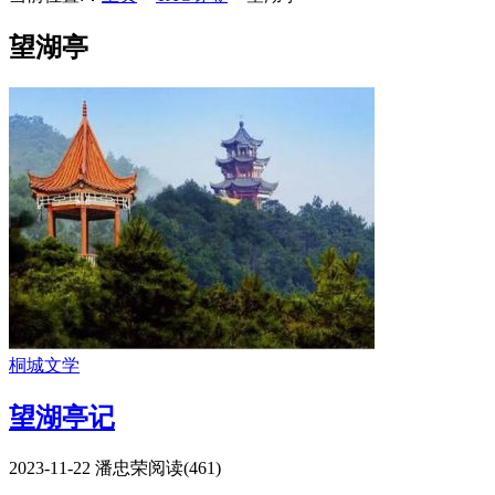
望湖亭
桐城文学
望湖亭记
2023-11-22
潘忠荣
阅读(
461
)