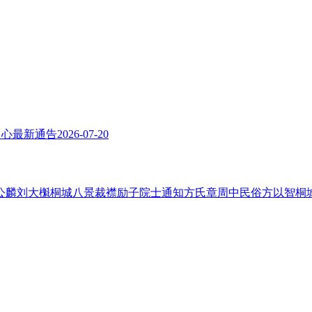
中心最新通告
2026-07-20
公麟
刘大櫆
桐城八景
裁襟励子
院士
通知
方氏
章周中
民俗
方以智
桐