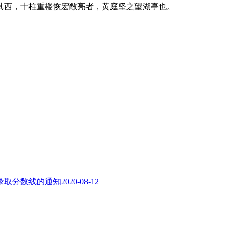
其西，十柱重楼恢宏敞亮者，黄庭坚之望湖亭也。
生录取分数线的通知
2020-08-12